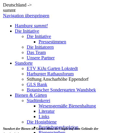
Deutschland ->
summt
Navigation überspringen
Hamburg
summt!
Die Initiative
Die Initiative
Pressestimmen
Die Initiatoren
Das Team
Unsere Partner
Standorte
ETV KiJu Garten Lokstedt
Harburger Rathausforum
Stiftung Anscharhöhe Eppendorf
GLS Bank
Botanischer Sondergarten Wandsbek
Bienen & Gärten
Stadtimkerei
Wesensgemäße Bienenhaltung
Literatur
Links
Die Honigbiene
Bestäubungsfunktion
Standort der Bienen im Garten Alma de l`Aigle auf dem Gelände der
Bienensterben