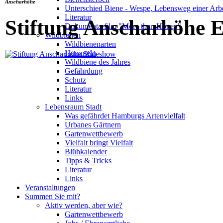
Anscharhöhe
Unterschied Biene - Wespe, Lebensweg einer Arbe
Literatur
Stiftung Anscharhöhe 
Dokumentarfilm "More than Honey"
Wildbienen
Wildbienenarten
Hummeln
Wildbiene des Jahres
Gefährdung
Schutz
Literatur
Links
Lebensraum Stadt
Was gefährdet Hamburgs Artenvielfalt
Urbanes Gärtnern
Gartenwettbewerb
Vielfalt bringt Vielfalt
Blühkalender
Tipps & Tricks
Literatur
Links
Veranstaltungen
Summen Sie mit?
Aktiv werden, aber wie?
Gartenwettbewerb