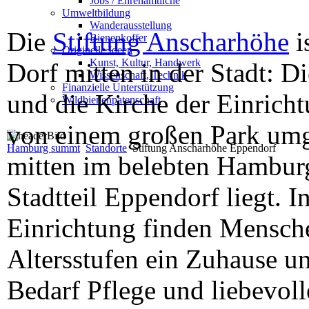
Jobs / Ehrenamtliche
Umweltbildung
Wanderausstellung
Die
Stiftung Anscharhöhe
i
Bienenkoffer
Originelle Ideen
Kunst, Kultur, Handwerk
Dorf mitten in der Stadt: D
Wissenschaft, Technik
Finanzielle Unterstützung
und die Kirche der Einricht
Wildbienenpatenschaft
von einem großen Park umg
Hamburg summt
Standorte
Stiftung Anscharhöhe Eppendorf
mitten im belebten Hambur
Stadtteil Eppendorf liegt. I
Einrichtung finden Mensche
Altersstufen ein Zuhause u
Bedarf Pflege und liebevoll