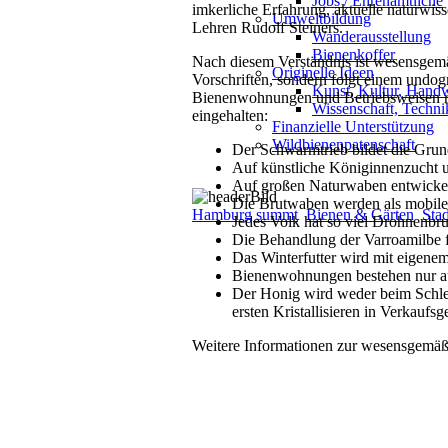
Jobs / Ehrenamtliche
imkerliche Erfahrung, aktuelle naturwis
Umweltbildung
Lehren Rudolf Steiners.
Wanderausstellung
Bienenkoffer
Nach diesem Verständnis ist wesensgemä
Originelle Ideen
Vorschriften, sondern folgt einem undog
Kunst, Kultur, Hand
Bienenwohnungen und Betriebsweisen re
Wissenschaft, Techni
eingehalten:
Finanzielle Unterstützung
Wildbienenpatenschaft
Der Schwarmtrieb bildet die Gru
Auf künstliche Königinnenzucht u
Auf großen Naturwaben entwickelt 
Die Brutwaben werden als mobile
Hamburg summt
Bienen & Gärten
Sta
Jedes Volk hat so viel Drohnenbru
Die Behandlung der Varroamilbe fi
Das Winterfutter wird mit eigene
Bienenwohnungen bestehen nur au
Der Honig wird weder beim Schle
ersten Kristallisieren in Verkaufsg
Weitere Informationen zur wesensgemäß