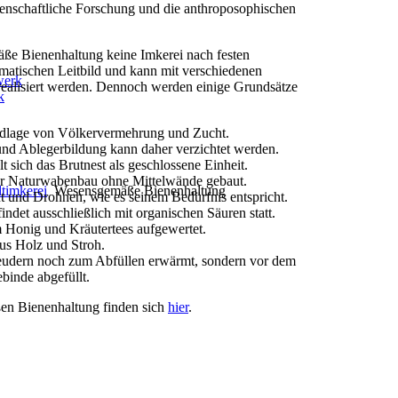
senschaftliche Forschung und die anthroposophischen
ße Bienenhaltung keine Imkerei nach festen
matischen Leitbild und kann mit verschiedenen
werk
alisiert werden. Dennoch werden einige Grundsätze
k
ndlage von Völkervermehrung und Zucht.
nd Ablegerbildung kann daher verzichtet werden.
sich das Brutnest als geschlossene Einheit.
r Naturwabenbau ohne Mittelwände gebaut.
dtimkerei
Wesensgemäße Bienenhaltung
t und Drohnen, wie es seinem Bedürfnis entspricht.
ndet ausschließlich mit organischen Säuren statt.
m Honig und Kräutertees aufgewertet.
s Holz und Stroh.
udern noch zum Abfüllen erwärmt, sondern vor dem
ebinde abgefüllt.
en Bienenhaltung finden sich
hier
.