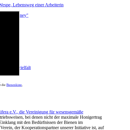
Wespe, Lebensweg einer Arbeiterin
re than Honey"
gs Artenvielfalt
t
t die
Bienenkiste
,
ifera e.V., die Vereinigung für wesensgemäße
etriebsweisen, bei denen nicht der maximale Honigertrag
 Einklang mit den Bedürfnissen der Bienen im
Verein, der Kooperationspartner unserer Initiative ist, auf