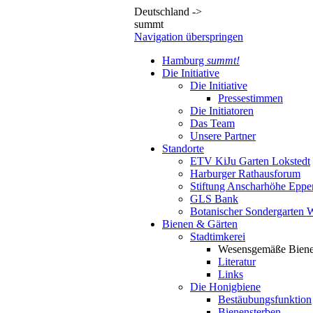
Deutschland ->
summt
Navigation überspringen
Hamburg
summt!
Die Initiative
Die Initiative
Pressestimmen
Die Initiatoren
Das Team
Unsere Partner
Standorte
ETV KiJu Garten Lokstedt
Harburger Rathausforum
Stiftung Anscharhöhe Eppe
GLS Bank
Botanischer Sondergarten
Bienen & Gärten
Stadtimkerei
Wesensgemäße Biene
Literatur
Links
Die Honigbiene
Bestäubungsfunktion
Bienensterben